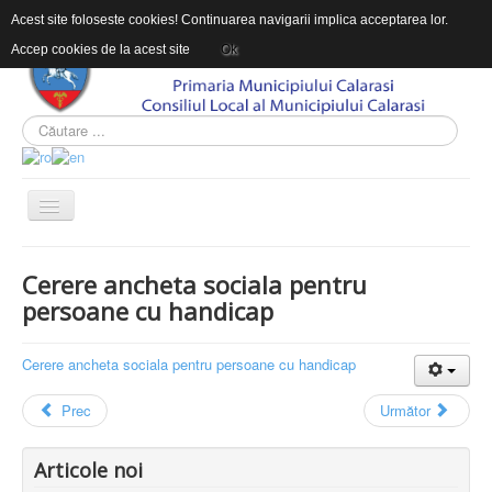
Acest site foloseste cookies! Continuarea navigarii implica acceptarea lor.
Accep cookies de la acest site
Ok
ACASĂ
Cerere ancheta sociala pentru
DESPRE DAS
persoane cu handicap
INFORMAŢII DE INTERES PUBLIC
Cerere ancheta sociala pentru persoane cu handicap
CONTACT
INTEGRITATEA INSTITUTIONALA
Prec
Următor
Sunteți aici:
Acasă
Uncategorised
Articole noi
Cerere ancheta sociala pentru persoane cu handicap