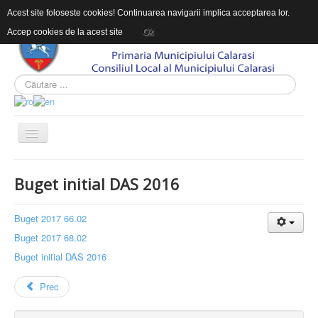
Acest site foloseste cookies! Continuarea navigarii implica acceptarea lor.
Accep cookies de la acest site
Ok
ACASĂ
Buget initial DAS 2016
DESPRE DAS
INFORMAŢII DE INTERES PUBLIC
Buget 2017 66.02
Buget 2017 68.02
CONTACT
Buget initial DAS 2016
INTEGRITATEA INSTITUTIONALA
Prec
Sunteți aici:
Acasă
DESPRE DAS
Compartimentul Asistenţă Medicală și Comunitară