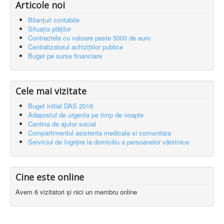
Uncategorised
Buget initial DAS 2016
Articole noi
Bilanțuri contabile
Situația plăților
Contractele cu valoare peste 5000 de euro
Centralizatorul achizițiilor publice
Buget pe surse financiare
Cele mai vizitate
Buget initial DAS 2016
Adapostul de urgenta pe timp de noapte
Cantina de ajutor social
Compartimentul asistenta medicala si comunitara
Serviciul de îngrijire la domiciliu a persoanelor vârstnice
Cine este online
Avem 6 vizitatori și nici un membru online