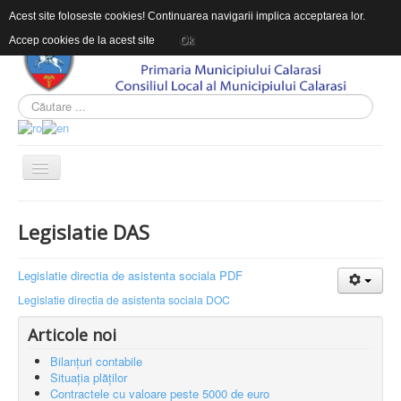
Acest site foloseste cookies! Continuarea navigarii implica acceptarea lor.
Accep cookies de la acest site
Ok
ACASĂ
Legislatie DAS
DESPRE DAS
INFORMAŢII DE INTERES PUBLIC
Legislatie directia de asistenta sociala PDF
Legislatie directia de asistenta sociala DOC
CONTACT
Articole noi
INTEGRITATEA INSTITUTIONALA
Bilanțuri contabile
Sunteți aici:
Acasă
DESPRE DAS
Legislație
Situația plăților
Contractele cu valoare peste 5000 de euro