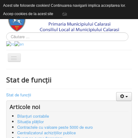
Acest site foloseste cookies! Continuarea navigarii implica acceptarea lor.
Accep cookies de la acest site
Ok
ACASĂ
Stat de funcții
DESPRE DAS
INFORMAŢII DE INTERES PUBLIC
Stat de funcții
CONTACT
Articole noi
INTEGRITATEA INSTITUTIONALA
Bilanțuri contabile
Situația plăților
Contractele cu valoare peste 5000 de euro
Sunteți aici:
Acasă
DESPRE DAS
Organizare
Centralizatorul achizițiilor publice
Stat de funcții