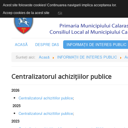
Acest site foloseste cookies! Continuarea navigarii implica acceptarea lor.
Accep cookies de la acest site
Ok
ACASĂ
DESPRE DAS
INFORMAŢII DE INTERES PUBLIC
Sunteți aici:
Acasă
INFORMAŢII DE INTERES PUBLIC
Ac
Centralizatorul achizițiilor publice
2026
Centralizatorul achizitiilor publice
;
2025
Centralizatorul achizitiilor publice
;
2023