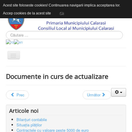
Acest site foloseste cookies! Continuarea navigarii implica acceptarea lor.
Accep cookies de la acest site
Ok
ACASĂ
Documente in curs de actualizare
DESPRE DAS
INFORMAŢII DE INTERES PUBLIC
Prec
Următor
CONTACT
INTEGRITATEA INSTITUTIONALA
Articole noi
Bilanțuri contabile
Sunteți aici:
Acasă
INFORMAŢII DE INTERES PUBLIC
Situația plăților
Achiziții publice
Documente privind executia contractelor
Contractele cu valoare peste 5000 de euro