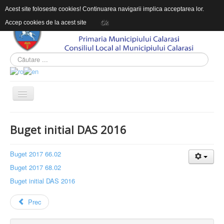
Acest site foloseste cookies! Continuarea navigarii implica acceptarea lor.
Accep cookies de la acest site
Ok
ACASĂ
Buget initial DAS 2016
DESPRE DAS
INFORMAŢII DE INTERES PUBLIC
Buget 2017 66.02
Buget 2017 68.02
CONTACT
Buget initial DAS 2016
INTEGRITATEA INSTITUTIONALA
Prec
Sunteți aici:
Acasă
INFORMAŢII DE INTERES PUBLIC
Bilanțuri contabile
Uncategorised
Buget initial DAS 2016