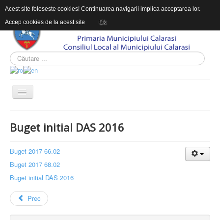
Acest site foloseste cookies! Continuarea navigarii implica acceptarea lor.
Accep cookies de la acest site
Ok
ACASĂ
Buget initial DAS 2016
DESPRE DAS
INFORMAŢII DE INTERES PUBLIC
Buget 2017 66.02
Buget 2017 68.02
CONTACT
Buget initial DAS 2016
INTEGRITATEA INSTITUTIONALA
Prec
Sunteți aici:
Acasă
INFORMAŢII DE INTERES PUBLIC
Buget
Situația plăților
Uncategorised