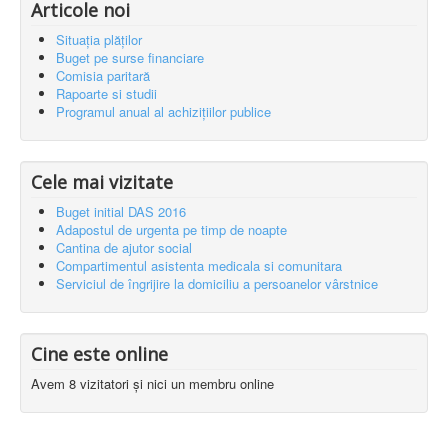
Buget initial DAS 2016
Articole noi
Situația plăților
Buget pe surse financiare
Comisia paritară
Rapoarte si studii
Programul anual al achizițiilor publice
Cele mai vizitate
Buget initial DAS 2016
Adapostul de urgenta pe timp de noapte
Cantina de ajutor social
Compartimentul asistenta medicala si comunitara
Serviciul de îngrijire la domiciliu a persoanelor vârstnice
Cine este online
Avem 8 vizitatori și nici un membru online