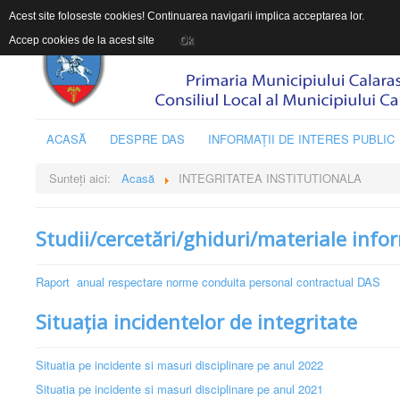
Acest site foloseste cookies! Continuarea navigarii implica acceptarea lor.
Accep cookies de la acest site
Ok
ACASĂ
DESPRE DAS
INFORMAŢII DE INTERES PUBLIC
Sunteți aici:
Acasă
INTEGRITATEA INSTITUTIONALA
Studii/cercetări/ghiduri/materiale info
Raport anual respectare norme conduita personal contractual DAS
Situația incidentelor de integritate
Situatia pe incidente si masuri disciplinare pe anul 2022
Situatia pe incidente si masuri disciplinare pe anul 2021