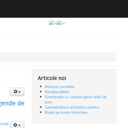
Articole noi
Bilanțuri contabile
Situația plăților
Contractele cu valoare peste 5000 de
gende de
euro
Centralizatorul achizițiilor publice
Buget pe surse financiare
ională