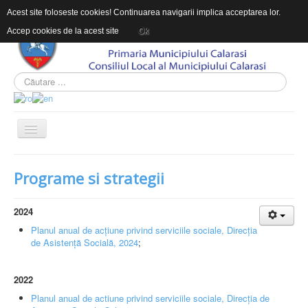
Acest site foloseste cookies! Continuarea navigarii implica acceptarea lor.
Accep cookies de la acest site
Ok
ACASĂ
Programe si strategii
DESPRE DAS
INFORMAŢII DE INTERES PUBLIC
2024
Planul anual de acțiune privind serviciile sociale, Direcția
CONTACT
de Asistență Socială, 2024
;
INTEGRITATEA INSTITUTIONALA
2022
Sunteți aici:
Acasă
DESPRE DAS
Programe și strategii
Planul anual de actiune privind serviciile sociale, Direcția de