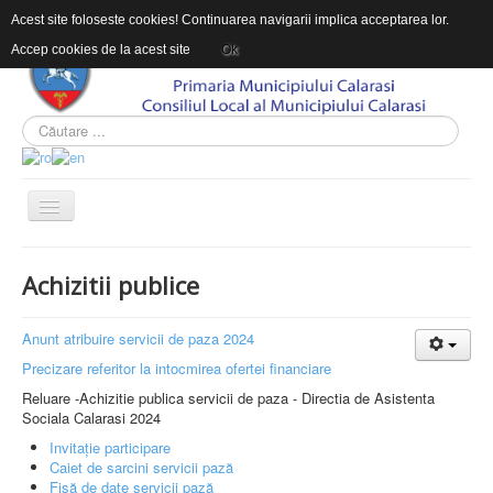
Acest site foloseste cookies! Continuarea navigarii implica acceptarea lor.
Accep cookies de la acest site
Ok
ACASĂ
Achizitii publice
DESPRE DAS
INFORMAŢII DE INTERES PUBLIC
Anunt atribuire servicii de paza 2024
Precizare referitor la intocmirea ofertei financiare
CONTACT
Reluare -Achizitie publica servicii de paza - Directia de Asistenta
INTEGRITATEA INSTITUTIONALA
Sociala Calarasi 2024
Invitație participare
Sunteți aici:
Acasă
INFORMAŢII DE INTERES PUBLIC
Caiet de sarcini servicii pază
Achiziții publice
Fișă de date servicii pază