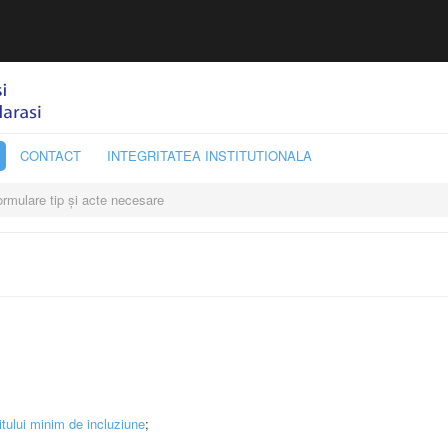
CONTACT
INTEGRITATEA INSTITUTIONALA
rmulare tip și acte necesare
itului minim de incluziune
;