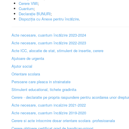
Cerere VMI
;
Cuantum
;
Declarație BUNURI
;
Dispoziția cu Anexe pentru încălzire
.
Acte necesare, cuantum încălzire 2023-2024
Acte necesare, cuantum încălzire 2022-2023
Acte ICC, alocatie de stat, stimulent de insertie, cerere
Ajutoare de urgenta
Ajutor social
Orientare scolara
Persoane care pleaca in strainatate
Stimulent educational, tichete gradinita
Cerere - declaratie pe propria raspundere pentru acordarea unor dreptur
Acte necesare, cuantum incalzire 2021-2022
Acte necesare, cuantum încălzire 2019-2020
Cerere si acte intocmire dosar orientare scolara -profesioanala
Cerere obtinere certificat grad de handicap-minori