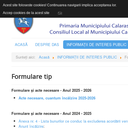
Acest site foloseste cookies! Continuarea navigarii implica acceptarea lor.
Accep cookies de la acest site
Ok
ACASĂ
DESPRE DAS
INFORMAŢII DE INTERES PUBLIC
Sunteți aici:
Acasă
INFORMAŢII DE INTERES PUBLIC
Fo
Formulare tip
Formulare și acte necesare - Anul 2025 - 2026
Acte necesare, cuantum încălzire 2025-2026
Formulare și acte necesare - Anul 2024 - 2025
Anexa nr. 4 - Lista bunurilor ce conduc la excluderea acordării ven
Anunț încălzire
;